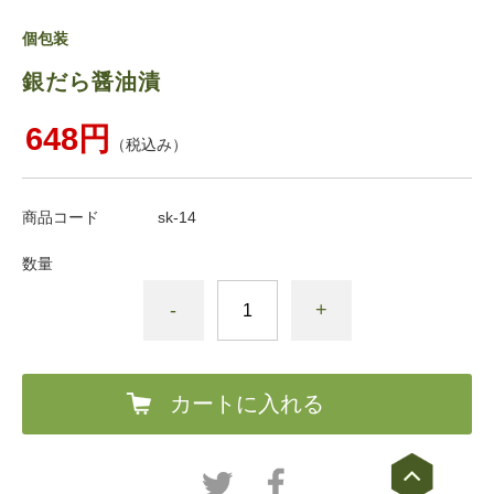
個包装
銀だら醤油漬
648円
（税込み）
商品コード
sk-14
数量
-
+
カートに入れる